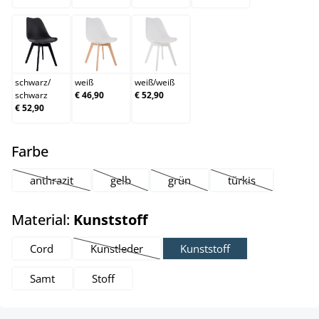
schwarz/schwarz
weiß
weiß/weiß
schwarz
/
weiß
weiß
/
weiß
schwarz
€ 46,90
€ 52,90
€ 52,90
auswählen
Farbe
anthrazit
gelb
grün
türkis
(Diese Option ist zurzeit nicht verfügbar.)
(Diese Option ist zurzeit nicht verfügbar.)
(Diese Option ist zurzeit nicht ver
(Diese Option ist z
auswählen
Material:
Kunststoff
Cord
Kunstleder
Kunststoff
(Diese Option ist zurzeit nicht verfügbar.)
Samt
Stoff