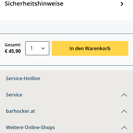
Sicherheitshinweise
zentheme.component.product.quantitySele
Gesamt:
In den Warenkorb
€ 45,90
Service-Hotline
Service
barhocker.at
Weitere Online-Shops