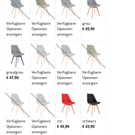
dunkelblau
dunkelbraun
dunkelgrau
grau
(Diese Option ist zurzeit nicht verfügbar.)
(Diese Option ist zurzeit nicht verfügbar.)
(Diese Option ist zurzeit nicht verfügb
Verfügbare
Verfügbare
Verfügbare
grau
Optionen
Optionen
Optionen
€ 45,90
anzeigen
anzeigen
anzeigen
grau/grau
grün
hellgrau
hellgrün
(Diese Option ist zurzeit nicht verfügbar.)
(Diese Option ist zurzeit nicht verfügb
(Diese Option ist zurzei
grau
/
grau
Verfügbare
Verfügbare
Verfügbare
€ 47,90
Optionen
Optionen
Optionen
anzeigen
anzeigen
anzeigen
lila
orange
rot
schwarz
(Diese Option ist zurzeit nicht verfügbar.)
(Diese Option ist zurzeit nicht verfügbar.)
Verfügbare
Verfügbare
rot
schwarz
Optionen
Optionen
€ 45,90
€ 43,90
anzeigen
anzeigen