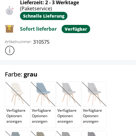
Lieferzeit: 2 - 3 Werktage
(Paketservice)
Schnelle Lieferung
Sofort lieferbar
Verfügbar
310575
Artikelnummer:
Weitere Produktinformationen anzeigen
auswählen
Farbe:
grau
beige
blau
bordeauxrot
braun
(Diese Option ist zurzeit nicht verfügbar.)
(Diese Option ist zurzeit nicht verfügbar.)
(Diese Option ist zurzeit nicht verfügb
(Diese Option ist zurzei
Verfügbare
Verfügbare
Verfügbare
Verfügbare
Optionen
Optionen
Optionen
Optionen
anzeigen
anzeigen
anzeigen
anzeigen