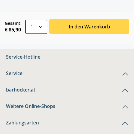
zentheme.component.product.quantitySele
Gesamt:
In den Warenkorb
€ 85,90
Service-Hotline
Service
barhocker.at
Weitere Online-Shops
Zahlungsarten