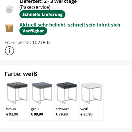
Lieferzeit: 2 - 3 Werktage
(Paketservice)
Schnelle Lieferung
Aktuell sehr beliebt, schnell sein lohnt sich
Verfügbar
1027802
Artikelnummer:
Weitere Produktinformationen anzeigen
auswählen
Farbe:
weiß
braun
grau
schwarz
weiß
braun
grau
schwarz
weiß
€ 92,90
€ 89,90
€ 79,90
€ 85,90