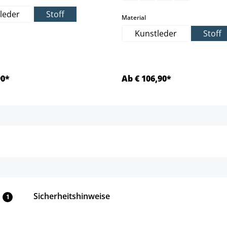
leder
Stoff
auswählen
Material
Kunstleder
Stoff
90*
Ab € 106,90*
Details
Details
Sicherheitshinweise
1