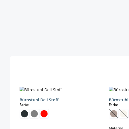
Produktgalerie überspringen
Bürostuhl Deli Stoff
Bürostuhl
auswählen
auswä
Farbe
Farbe
(Diese O
(Di
aus
Material