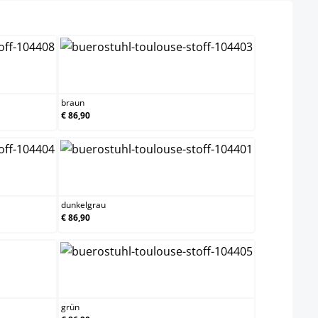
braun
braun
€ 86,90
dunkelgrau
dunkelgrau
€ 86,90
grün
grün