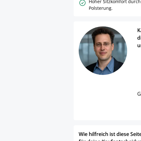
Hoher Sitzkomfort durch
Polsterung.
K
d
u
G
Wie hilfreich ist diese Seit