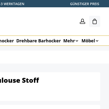
2-3 WERKTAGEN
GÜNSTIGER PREIS
Shoppin
hocker
Drehbare Barhocker
Mehr
Möbel
louse Stoff