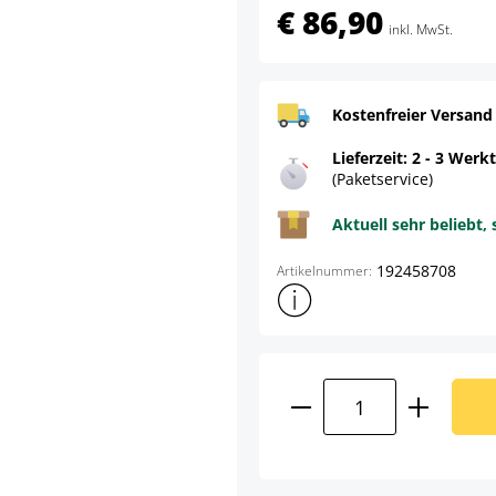
€ 86,90
inkl. MwSt.
Kostenfreier Versand
Lieferzeit: 2 - 3 Werk
(Paketservice)
Aktuell sehr beliebt, 
192458708
Artikelnummer:
Weitere Produktinformatione
Produkt Anzahl: G