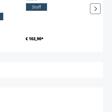
Stoff
c
€ 102,90*
Ab €
Details