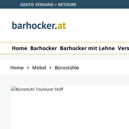
GRATIS VERSAND + RETOURE
 Hauptinhalt springen
Zur Suche springen
Zur Hauptnavigation springen
Home
Barhocker
Barhocker mit Lehne
Vers
Home
Möbel
Bürostühle