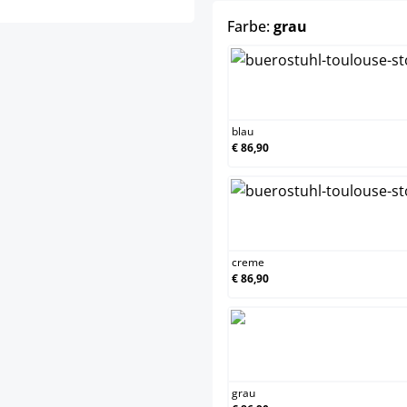
auswählen
Farbe:
grau
blau
blau
€ 86,90
creme
creme
€ 86,90
grau
grau