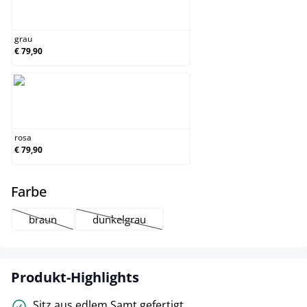
grau
grau
€ 79,90
rosa
rosa
€ 79,90
auswählen
Farbe
braun
dunkelgrau
(Diese Option ist zurzeit nicht verfügbar.)
(Diese Option ist zurzeit nicht verfügbar.)
Produkt-Highlights
Sitz aus edlem Samt gefertigt.