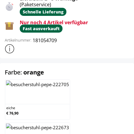
(Paketservice)
Schnelle Lieferung
Nur noch 4 Artikel verfügbar
Fast ausverkauft
181054709
Artikelnummer:
Weitere Produktinformationen anzeigen
auswählen
Farbe:
orange
eiche
eiche
€ 76,90