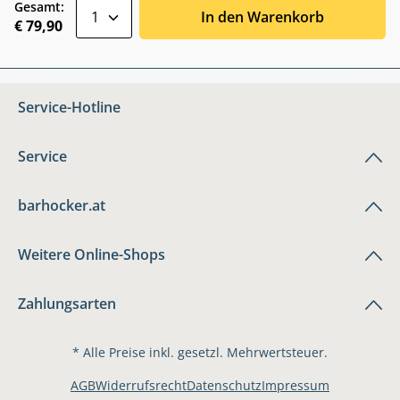
zentheme.component.product.quantitySele
Gesamt:
In den Warenkorb
€ 79,90
Service-Hotline
Service
barhocker.at
Weitere Online-Shops
Zahlungsarten
* Alle Preise inkl. gesetzl. Mehrwertsteuer.
AGB
Widerrufsrecht
Datenschutz
Impressum