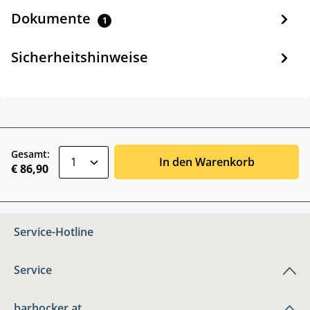
Dokumente
1
Sicherheitshinweise
zentheme.component.product.quantitySele
Gesamt:
In den Warenkorb
€ 86,90
Service-Hotline
Service
barhocker.at