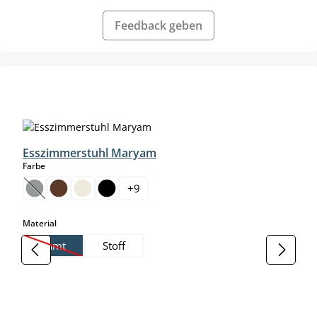
Feedback geben
Produktgalerie überspringen
Esszimmerstuhl Maryam
auswählen
Farbe
+
9
(Diese Option ist zurzeit nicht verfügbar.)
auswählen
Material
Samt
Stoff
(Diese Option ist zurzeit nicht verfügbar.)