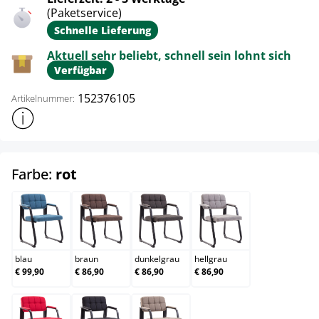
(Paketservice)
Schnelle Lieferung
Aktuell sehr beliebt, schnell sein lohnt sich
Verfügbar
152376105
Artikelnummer:
Weitere Produktinformationen anzeigen
auswählen
Farbe:
rot
blau
braun
dunkelgrau
hellgrau
blau
braun
dunkelgrau
hellgrau
€ 99,90
€ 86,90
€ 86,90
€ 86,90