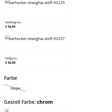
dunkelgrau
dunkelgrau
€ 56,90
hellgrau
hellgrau
€ 56,90
auswählen
Farbe
taupe
(Diese Option ist zurzeit nicht verfügbar.)
auswählen
Gestell Farbe:
chrom