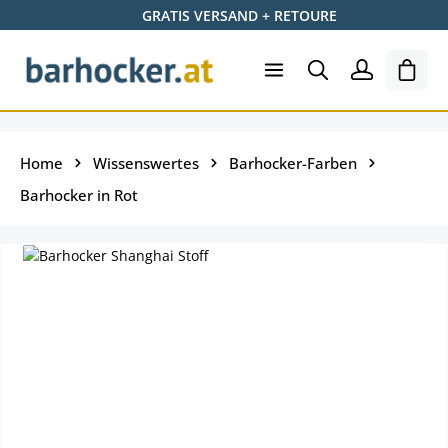
GRATIS VERSAND + RETOURE
Zum Hauptinhalt springen
Shopp
Home
Wissenswertes
Barhocker-Farben
Barhocker in Rot