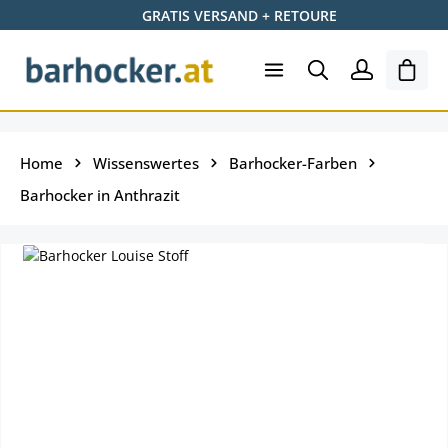
GRATIS VERSAND + RETOURE
Zum Hauptinhalt springen
Ware
Home
Wissenswertes
Barhocker-Farben
Barhocker in Anthrazit