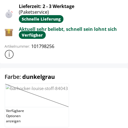
Lieferzeit: 2 - 3 Werktage
(Paketservice)
Schnelle Lieferung
Aktuell sehr beliebt, schnell sein lohnt sich
Verfügbar
101798256
Artikelnummer:
Weitere Produktinformationen anzeigen
auswählen
Farbe:
dunkelgrau
creme
(Diese Option ist zurzeit nicht verfügbar.)
Verfügbare
Optionen
anzeigen