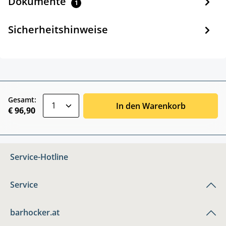
Dokumente
1
Sicherheitshinweise
zentheme.component.product.quantitySele
Gesamt:
In den Warenkorb
€ 96,90
Service-Hotline
Service
barhocker.at