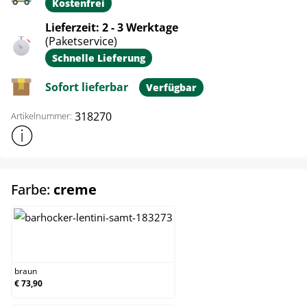
Kostenfrei
Lieferzeit: 2 - 3 Werktage
(Paketservice)
Schnelle Lieferung
Sofort lieferbar
Verfügbar
318270
Artikelnummer:
Weitere Produktinformationen anzeigen
auswählen
Farbe:
creme
braun
braun
€ 73,90