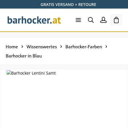
GRATIS VERSAND + RETOURE
Zum Hauptinhalt springen
Ware
Home
Wissenswertes
Barhocker-Farben
Barhocker in Blau