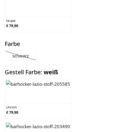
taupe
taupe
€ 79,90
auswählen
Farbe
schwarz
(Diese Option ist zurzeit nicht verfügbar.)
auswählen
Gestell Farbe:
weiß
chrom
chrom
€ 79,90