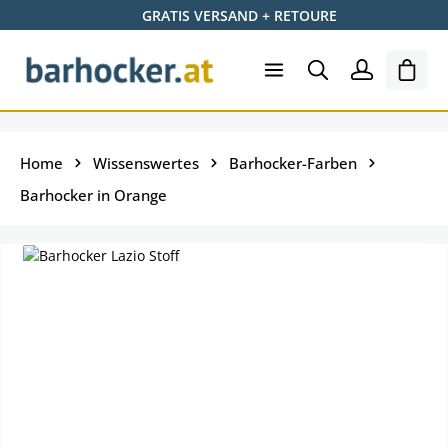
GRATIS VERSAND + RETOURE
Zum Hauptinhalt springen
Shopp
Home
Wissenswertes
Barhocker-Farben
Barhocker in Orange