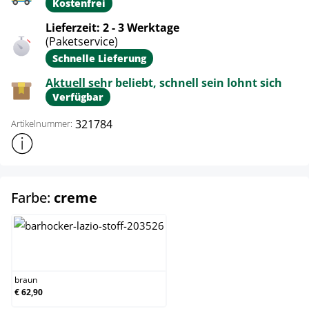
Kostenfrei
Lieferzeit: 2 - 3 Werktage
(Paketservice)
Schnelle Lieferung
Aktuell sehr beliebt, schnell sein lohnt sich
Verfügbar
321784
Artikelnummer:
Weitere Produktinformationen anzeigen
auswählen
Farbe:
creme
braun
braun
€ 62,90