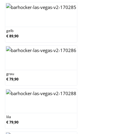
gelb
gelb
€ 89,90
grau
grau
€ 79,90
lila
lila
€ 79,90