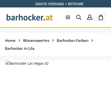
GRATIS VERSAND + RETOURE
Zum Hauptinhalt springen
Ware
Home
Wissenswertes
Barhocker-Farben
Barhocker in Lila