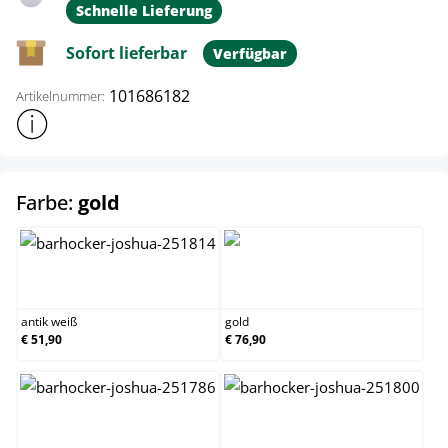
Schnelle Lieferung
Sofort lieferbar
Verfügbar
101686182
Artikelnummer:
Weitere Produktinformationen anzeigen
auswählen
Farbe:
gold
antik weiß
gold
antik weiß
gold
€ 51,90
€ 76,90
grün
kupfer