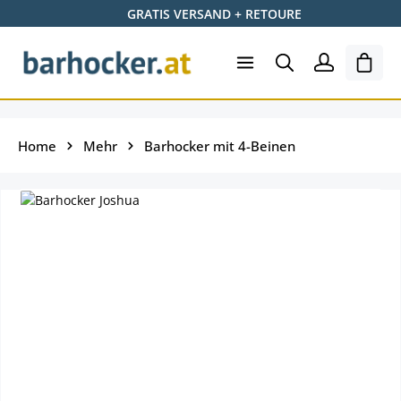
GRATIS VERSAND + RETOURE
Skip to main content
Ware
Home
Mehr
Barhocker mit 4-Beinen