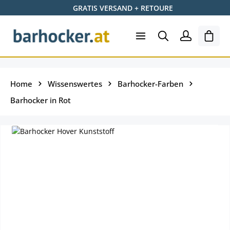
GRATIS VERSAND + RETOURE
Zum Hauptinhalt springen
Ware
Home
Wissenswertes
Barhocker-Farben
Barhocker in Rot