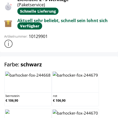
(Paketservice)
Schnelle Lieferung
Aktuell sehr beliebt, schnell sein lohnt sich
Verfügbar
10129901
Artikelnummer:
Weitere Produktinformationen anzeigen
auswählen
Farbe:
schwarz
bernstein
rot
bernstein
rot
€ 106,90
€ 106,90