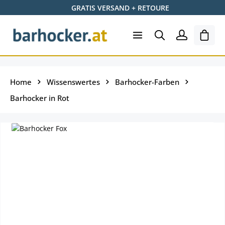
GRATIS VERSAND + RETOURE
Skip to main content
Ware
Home
Wissenswertes
Barhocker-Farben
Barhocker in Rot