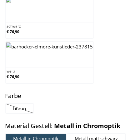
schwarz
schwarz
€ 76,90
weiß
weiß
€ 76,90
auswählen
Farbe
braun
(Diese Option ist zurzeit nicht verfügbar.)
auswä
Material Gestell:
Metall in Chromoptik
Metall in Chromoptik
Metall matt schwarz