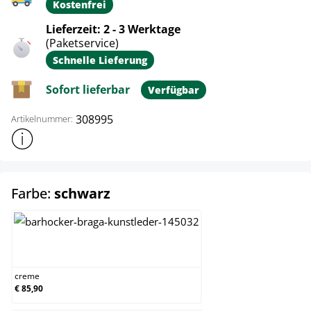
Kostenfrei
Lieferzeit: 2 - 3 Werktage
(Paketservice)
Schnelle Lieferung
Sofort lieferbar
Verfügbar
308995
Artikelnummer:
Weitere Produktinformationen anzeigen
auswählen
Farbe:
schwarz
creme
creme
€ 85,90