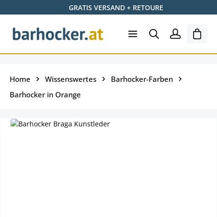
GRATIS VERSAND + RETOURE
Zum Hauptinhalt springen
Ware
Home
Wissenswertes
Barhocker-Farben
Barhocker in Orange