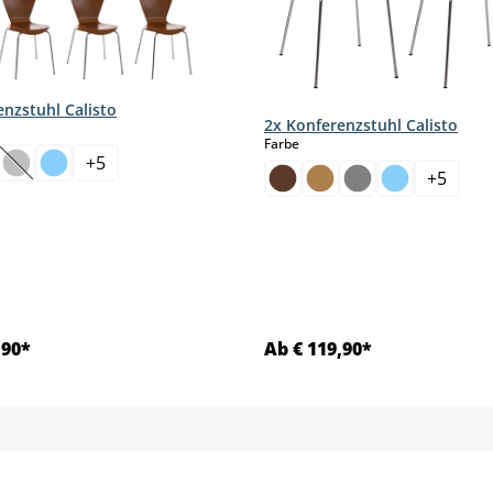
enzstuhl Calisto
2x Konferenzstuhl Calisto
hlen
auswählen
Farbe
+
5
(Diese Option ist zurzeit nicht verfügbar.)
+
5
,90*
Ab € 119,90*
Details
Details