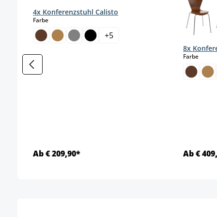
4x Konferenzstuhl Calisto
auswählen
Farbe
+
5
8x Konfer
auswä
Farbe
Ab € 209,90*
Ab € 409
Details