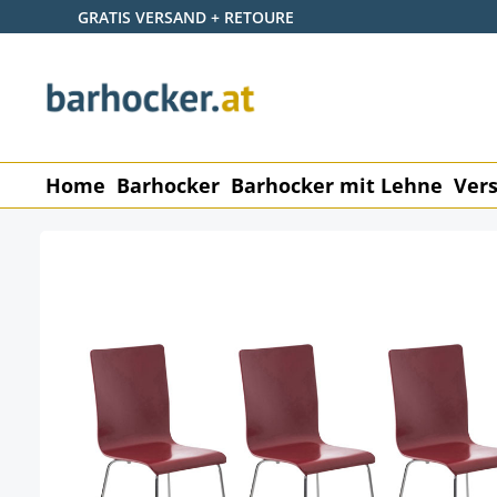
GRATIS VERSAND + RETOURE
 Hauptinhalt springen
Zur Suche springen
Zur Hauptnavigation springen
Home
Barhocker
Barhocker mit Lehne
Vers