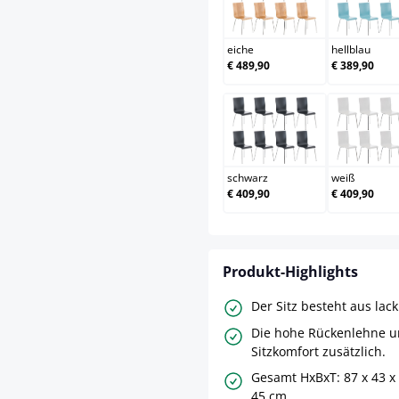
eiche
hel
eiche
hellblau
€ 489,90
€ 389,90
schwarz
we
schwarz
weiß
€ 409,90
€ 409,90
Produkt-Highlights
Der Sitz besteht aus lac
Die hohe Rückenlehne u
Sitzkomfort zusätzlich.
Gesamt HxBxT: 87 x 43 x 
45 cm.