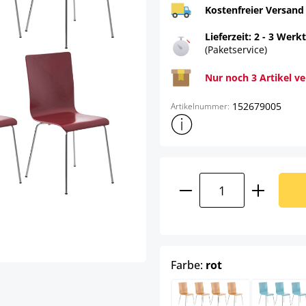
Kostenfreier Versand
Lieferzeit: 2 - 3 Werk
(Paketservice)
Nur noch 3 Artikel v
152679005
Artikelnummer:
Weitere Produktinformatione
Produkt Anzahl: G
auswählen
Farbe:
rot