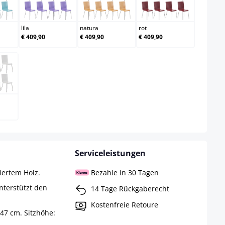
lblau
lila
natura
rot
lila
natura
rot
€ 409,90
€ 409,90
€ 409,90
iß
Serviceleistungen
kiertem Holz.
Bezahle in 30 Tagen
nterstützt den
14 Tage Rückgaberecht
Kostenfreie Retoure
47 cm. Sitzhöhe: