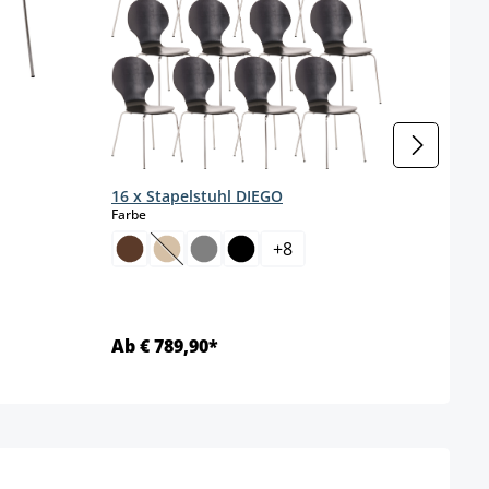
16 x Stapelstuhl DIEGO
auswählen
Farbe
+
8
(Diese Option ist zurzeit nicht verfügbar.)
Ab € 789,90*
Ab €
Details