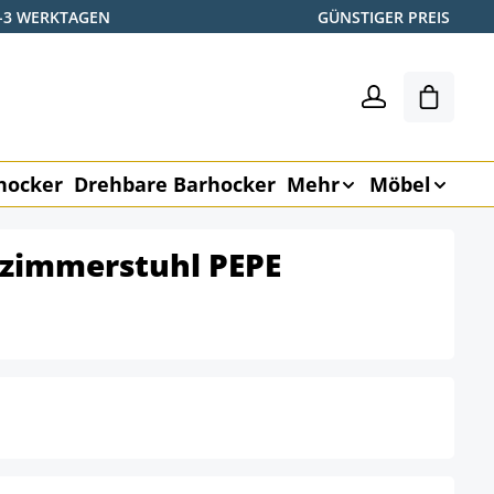
2-3 WERKTAGEN
GÜNSTIGER PREIS
Warenk
hocker
Drehbare Barhocker
Mehr
Möbel
ezimmerstuhl PEPE