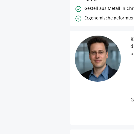
Gestell aus Metall in Ch
Ergonomische geformten 
K
d
u
G