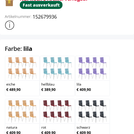
Fast ausverkauft
152679936
Artikelnummer:
Weitere Produktinformationen anzeigen
auswählen
Farbe:
lila
eiche
hellblau
lila
eiche
hellblau
lila
€ 489,90
€ 389,90
€ 409,90
natura
rot
schwarz
natura
rot
schwarz
€ 409,90
€ 409,90
€ 409,90