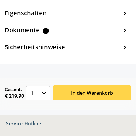
Eigenschaften
Dokumente
1
Sicherheitshinweise
zentheme.component.product.quantitySele
Gesamt:
In den Warenkorb
€ 219,90
Service-Hotline