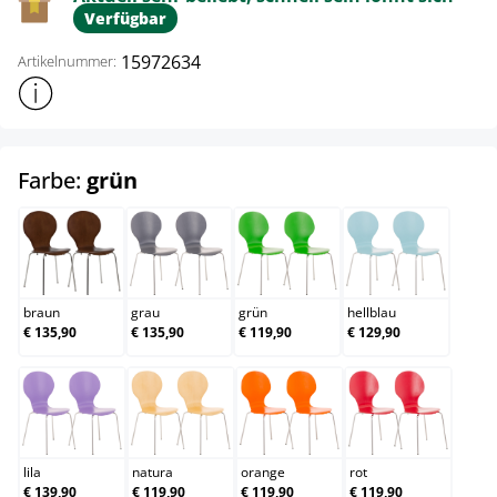
Verfügbar
15972634
Artikelnummer:
Weitere Produktinformationen anzeigen
auswählen
Farbe:
grün
braun
grau
grün
hellblau
braun
grau
grün
hellblau
€ 135,90
€ 135,90
€ 119,90
€ 129,90
lila
natura
orange
rot
lila
natura
orange
rot
€ 139,90
€ 119,90
€ 119,90
€ 119,90