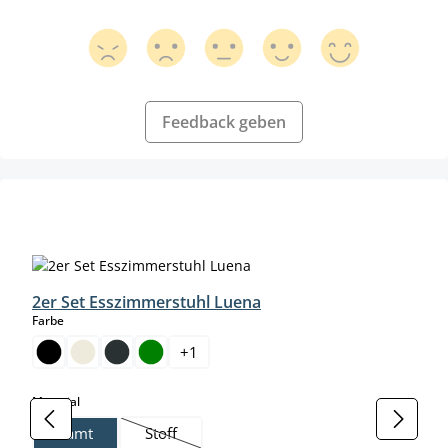
Feedback geben
Produktgalerie überspringen
2er Set Esszimmerstuhl Luena
auswählen
Farbe
+
1
auswählen
Material
Samt
Stoff
(Diese Option ist zurzeit nicht verfügbar.)