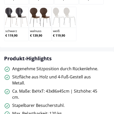
schwarz
walnuss
weiß
schwarz
walnuss
weiß
€ 119,90
€ 139,90
€ 119,90
Produkt-Highlights
Angenehme Sitzposition durch Rückenlehne.
Sitzfläche aus Holz und 4-Fuß-Gestell aus
Metall.
Ca. Maße: BxHxT: 43x86x45cm | Sitzhöhe: 45
cm.
Stapelbarer Besucherstuhl.
Max. Belastbarkeit: 120 kg.