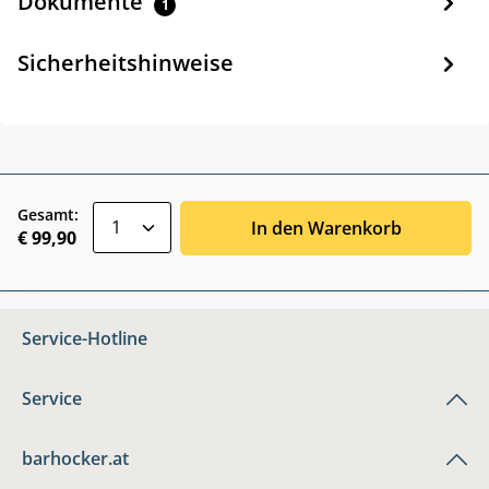
Dokumente
1
Sicherheitshinweise
zentheme.component.product.quantitySele
Gesamt:
In den Warenkorb
€ 99,90
Service-Hotline
Service
barhocker.at