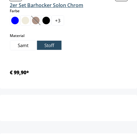
2er Set Barhocker Solon Chrom
auswählen
Farbe
+
3
(Diese Option ist zurzeit nicht verfügbar.)
auswählen
Material
Samt
Stoff
€ 99,90*