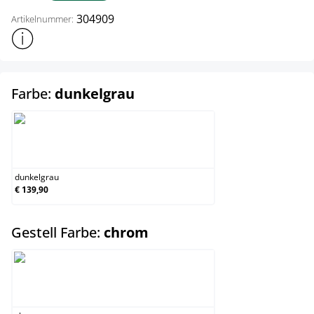
304909
Artikelnummer:
Weitere Produktinformationen anzeigen
auswählen
Farbe:
dunkelgrau
dunkelgrau
dunkelgrau
€ 139,90
auswählen
Gestell Farbe:
chrom
chrom