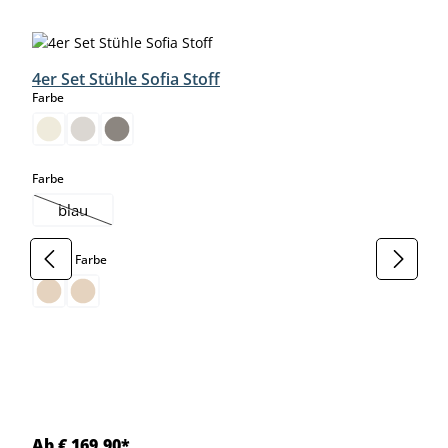
Produktgalerie überspringen
4er Set Stühle Sofia Stoff
auswählen
Farbe
auswählen
Farbe
blau
(Diese Option ist zurzeit nicht verfügbar.)
auswählen
Gestell Farbe
Ab € 169,90*