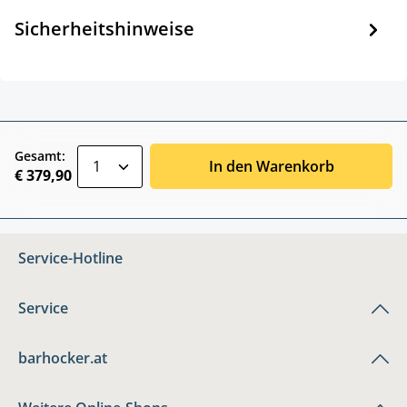
Sicherheitshinweise
zentheme.component.product.quantitySele
Gesamt:
In den Warenkorb
€ 379,90
Service-Hotline
Service
barhocker.at