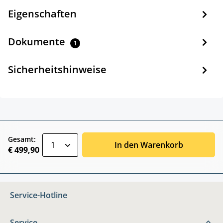
Eigenschaften
Dokumente
1
Sicherheitshinweise
zentheme.component.product.quantitySele
Gesamt:
In den Warenkorb
€ 499,90
Service-Hotline
Service