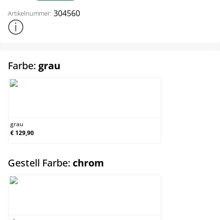
304560
Artikelnummer:
Weitere Produktinformationen anzeigen
auswählen
Farbe:
grau
grau
grau
€ 129,90
auswählen
Gestell Farbe:
chrom
chrom