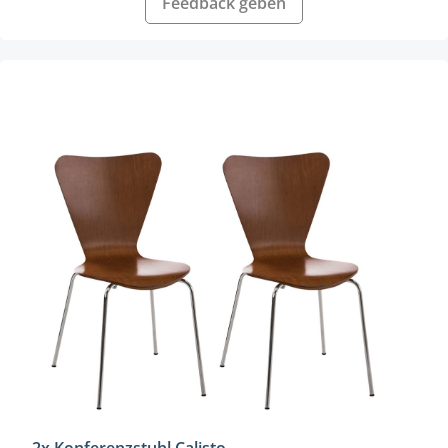
Feedback geben
Produktgalerie überspringen
2x Konferenzstuhl Calisto