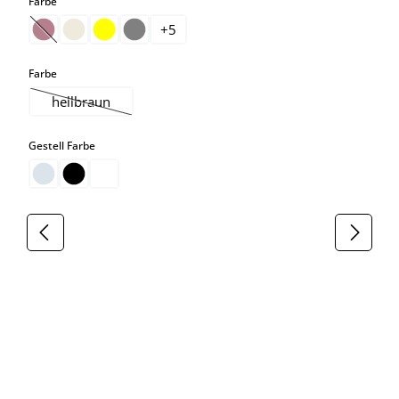
auswählen
Farbe
+
5
(Diese Option ist zurzeit nicht verfügbar.)
auswählen
Farbe
hellbraun
(Diese Option ist zurzeit nicht verfügbar.)
auswählen
Gestell Farbe