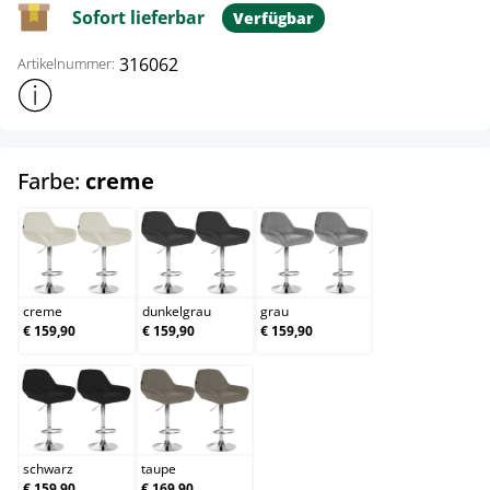
Sofort lieferbar
Verfügbar
316062
Artikelnummer:
Weitere Produktinformationen anzeigen
auswählen
Farbe:
creme
creme
dunkelgrau
grau
creme
dunkelgrau
grau
€ 159,90
€ 159,90
€ 159,90
schwarz
taupe
schwarz
taupe
€ 159,90
€ 169,90