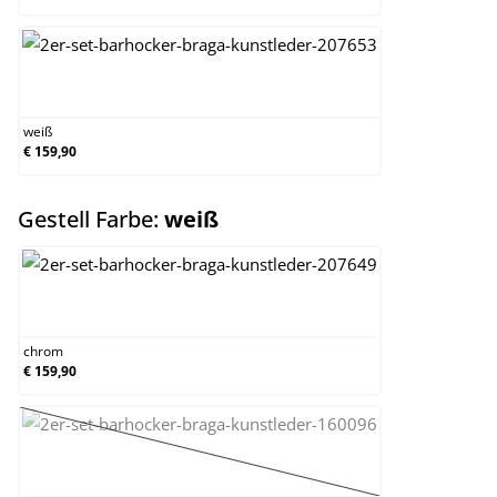
weiß
weiß
€ 159,90
auswählen
Gestell Farbe:
weiß
chrom
chrom
€ 159,90
schwarz
(Diese Option ist zurzeit nicht verfügbar.)