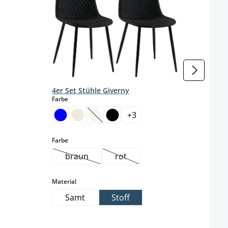
4er Set Stühle Giverny
auswählen
Farbe
+
3
(Diese Option ist zurzeit nicht verfügba
auswählen
Farbe
braun
rot
(Diese Option ist zurzeit nicht verfügbar.)
(Diese Option ist zurzeit nicht 
auswählen
Material
Samt
Stoff