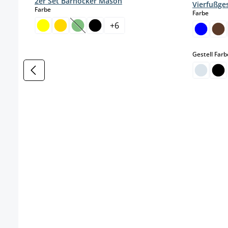
2er Set Barhocker Mason
Vierfußges
auswählen
Farbe
auswä
Farbe
+
6
(Diese Option ist zurzeit nicht verfügbar.)
Gestell Farb