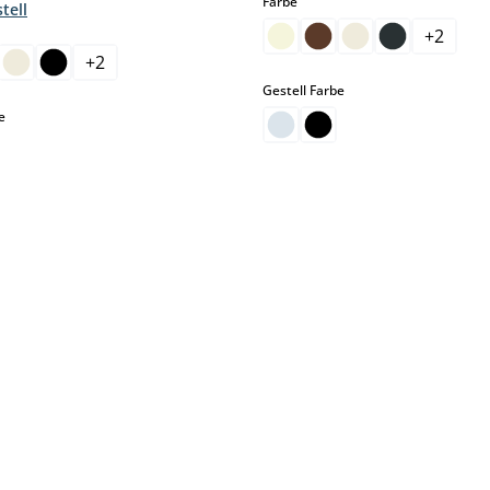
auswählen
Farbe
tell
hlen
+
2
+
2
auswählen
Gestell Farbe
auswählen
e