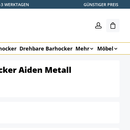
2-3 WERKTAGEN
GÜNSTIGER PREIS
Warenk
hocker
Drehbare Barhocker
Mehr
Möbel
cker Aiden Metall