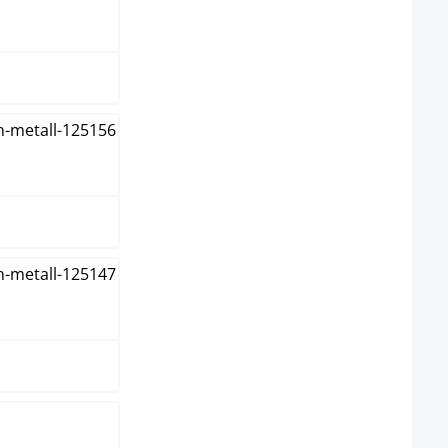
ge
arz