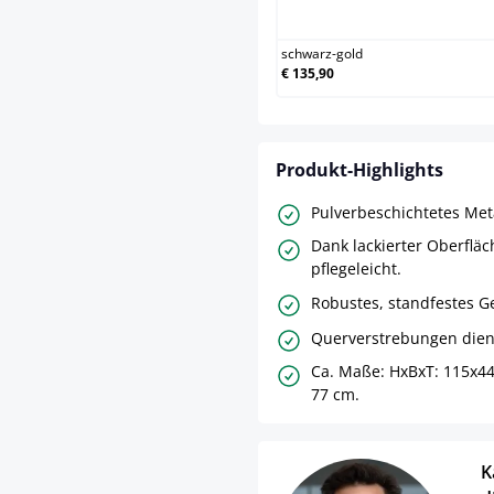
schw
schwarz-gold
€ 135,90
Produkt-Highlights
Pulverbeschichtetes Meta
Dank lackierter Oberflä
pflegeleicht.
Robustes, standfestes Ge
Querverstrebungen diene
Ca. Maße: HxBxT: 115x44
77 cm.
K