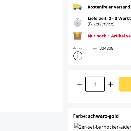
Kostenfreier Versand
Lieferzeit: 2 - 3 Werk
(Paketservice)
Nur noch 1 Artikel v
304808
Artikelnummer:
Weitere Produktinformatione
Produkt Anzahl: G
ausw
Farbe:
schwarz-gold