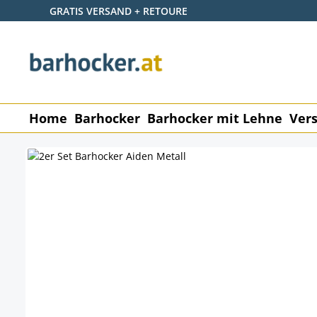
GRATIS VERSAND + RETOURE
 Hauptinhalt springen
Zur Suche springen
Zur Hauptnavigation springen
Home
Barhocker
Barhocker mit Lehne
Vers