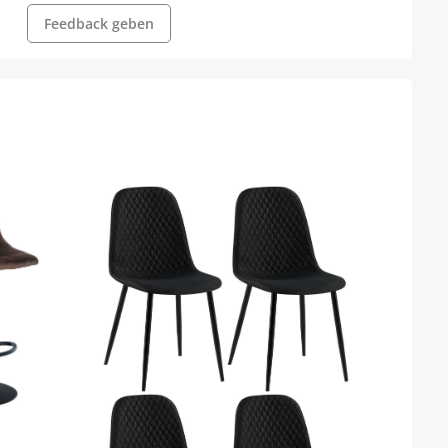
Feedback geben
2er 
Kuns
Farbe
Gestel