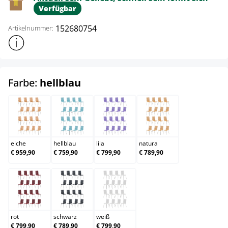
Verfügbar
152680754
Artikelnummer:
Weitere Produktinformationen anzeigen
auswählen
Farbe:
hellblau
eiche
hellblau
lila
natura
eiche
hellblau
lila
natura
€ 959,90
€ 759,90
€ 799,90
€ 789,90
rot
schwarz
weiß
rot
schwarz
weiß
€ 799,90
€ 789,90
€ 799,90