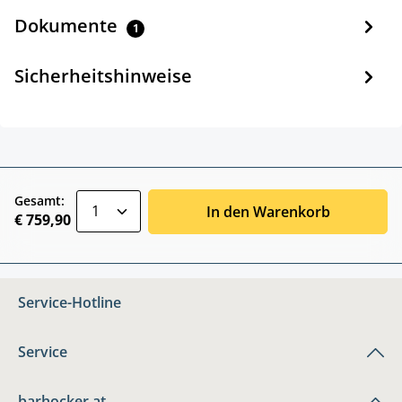
Dokumente
1
Sicherheitshinweise
zentheme.component.product.quantitySele
Gesamt:
In den Warenkorb
€ 759,90
Service-Hotline
Service
barhocker.at