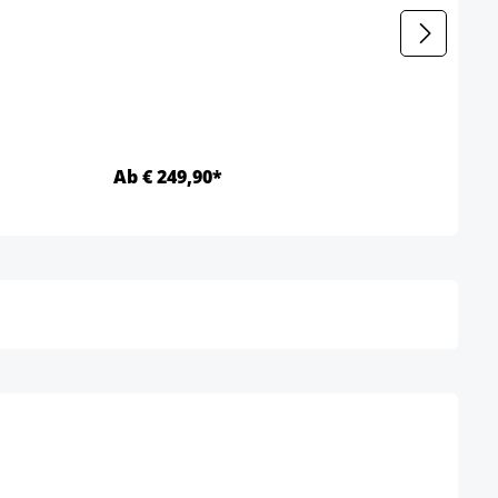
t nicht verfügbar.)
Ab € 249,90*
Ab €
Details