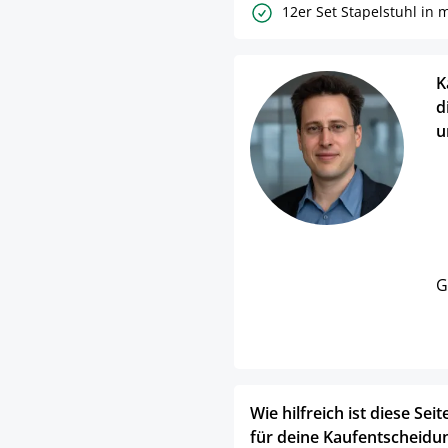
12er Set Stapelstuhl in
K
d
u
G
Wie hilfreich ist diese Seit
für deine Kaufentscheidu