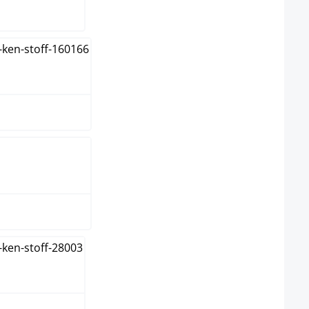
n
nge