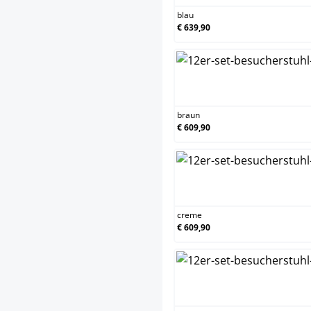
blau
€ 639,90
bra
braun
€ 609,90
cre
creme
€ 609,90
grau