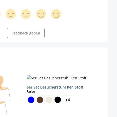
Feedback geben
6er Set Besucherstuhl Ken Stoff
auswählen
Farbe
2er S
Farbe
+
4