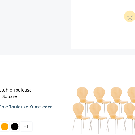
tühle Toulouse Kunstleder
hlen
+
1