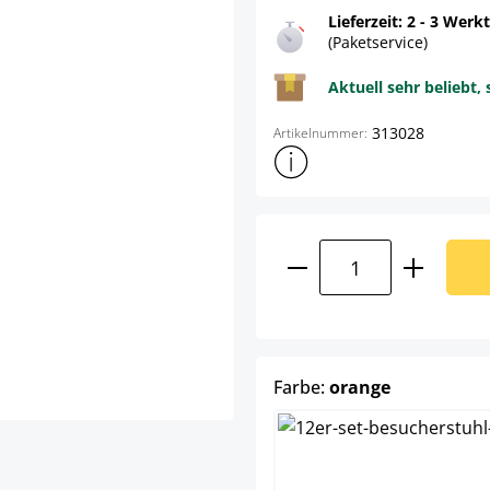
Lieferzeit: 2 - 3 Werk
(Paketservice)
Aktuell sehr beliebt, 
313028
Artikelnummer:
Weitere Produktinformatione
Produkt Anzahl: G
auswählen
Farbe:
orange
blau