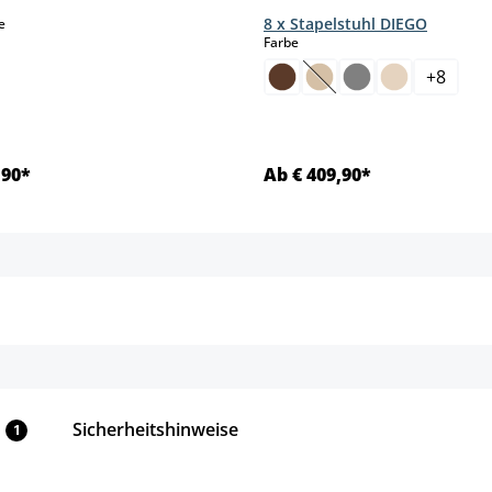
8 x Stapelstuhl DIEGO
auswählen
e
auswählen
Farbe
+
8
(Diese Option ist zurzei
,90*
Ab € 409,90*
Details
Details
Sicherheitshinweise
1