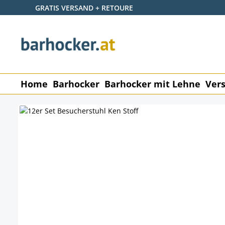
GRATIS VERSAND + RETOURE
 Hauptinhalt springen
Zur Suche springen
Zur Hauptnavigation springen
Home
Barhocker
Barhocker mit Lehne
Vers