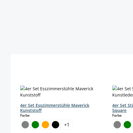
Produktgalerie überspringen
4er Set Esszimmerstühle Maverick
4er Set S
Kunststoff
Square
auswählen
auswä
Farbe
Farbe
+
1