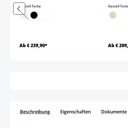
auswählen
Gestell Farbe
Gestell Farb
(Diese Option ist zurzeit nicht verfügbar.)
Ab € 239,90*
Ab € 209
Details
Beschreibung
Eigenschaften
Dokumente