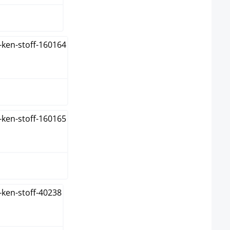
un
me