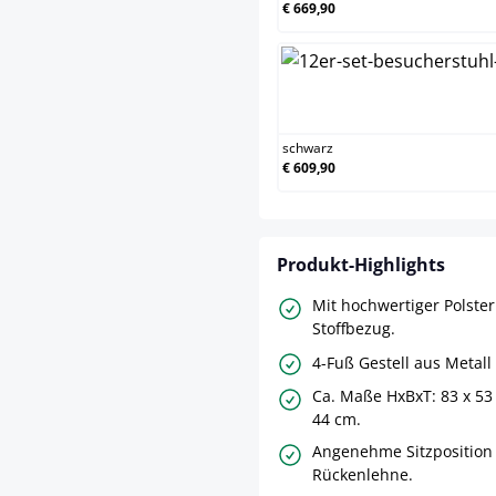
€ 669,90
schw
schwarz
€ 609,90
Produkt-Highlights
Mit hochwertiger Polste
Stoffbezug.
4-Fuß Gestell aus Metall
Ca. Maße HxBxT: 83 x 53 
44 cm.
Angenehme Sitzposition
Rückenlehne.