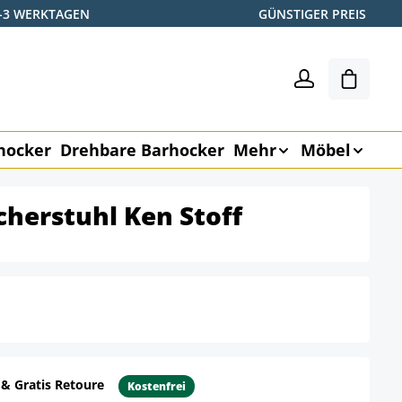
2-3 WERKTAGEN
GÜNSTIGER PREIS
Shoppin
hocker
Drehbare Barhocker
Mehr
Möbel
cherstuhl Ken Stoff
 & Gratis Retoure
Kostenfrei